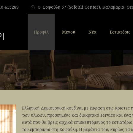
10 415289
Θ. Σοφούλη 57 (Sofouli Center), Καλαμαριά, Θ
Προφίλ
Μενού
Νέα
Εστιατόριο
Ελληνική Δημιουργική κουζίνα, με έμφαση στις άριστες 
των υλικών, προσεγμένο και διακριτικό service και ένα
αυτά που θα βρεις αρχικά επισκεπτόμενος το εστιατόρι
του εμπορικού στη Σοφούλη. Η βεράντα του, κυρίως τα 