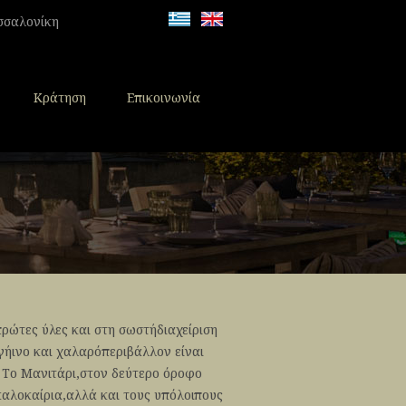
εσσαλονίκη
Κράτηση
Επικοινωνία
πρώτες ύλες και στη σωστήδιαχείριση
 γήινο και χαλαρόπεριβάλλον είναι
ο Το Μανιτάρι,στον δεύτερο όροφο
καλοκαίρια,αλλά και τους υπόλοιπους