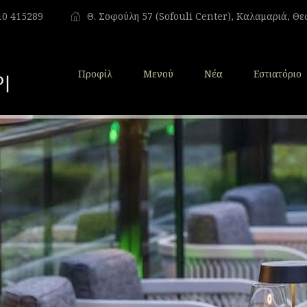
10 415289
Θ. Σοφούλη 57 (Sofouli Center), Καλαμαριά, Θ
Προφίλ
Μενού
Νέα
Εστιατόριο